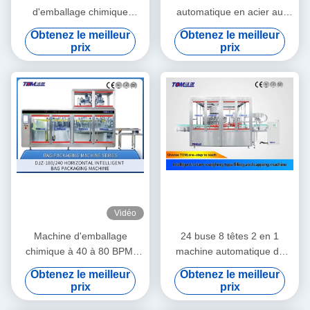
d'emballage chimique
automatique en acier au
étanche à induction
carbone 8-10 tambours /
Obtenez le meilleur
Obtenez le meilleur
automatique pour bouteille
minute 5-25L
prix
prix
en verre plastique
Vidéo
Machine d'emballage
24 buse 8 têtes 2 en 1
chimique à 40 à 80 BPM,
machine automatique de
machine d'emballage
remplissage d'huile de
Obtenez le meilleur
Obtenez le meilleur
horizontale contrôlée par
lubrifiant
prix
prix
PLC