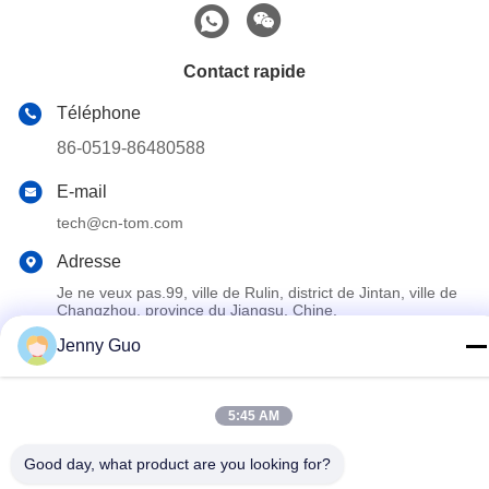
Contact rapide
Téléphone
86-0519-86480588
E-mail
tech@cn-tom.com
Adresse
Je ne veux pas.99, ville de Rulin, district de Jintan, ville de
Changzhou, province du Jiangsu, Chine.
Jenny Guo
Politique en matière de protection de la vie privée
|
Plan du site
Bonne qualité de la Chine Machine de remplissage de pesticide
5:45 AM
Fournisseur. © de Copyright 2023-2026 Jiangsu TOM Intelligent
Good day, what product are you looking for?
Equipment Co., Ltd., . Tous droits réservés.