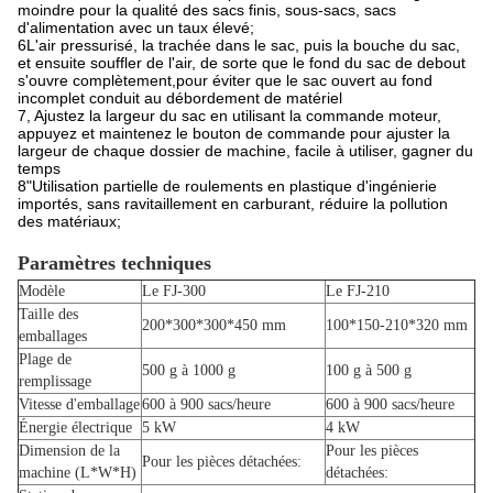
moindre pour la qualité des sacs finis, sous-sacs, sacs
d'alimentation avec un taux élevé;
6L'air pressurisé, la trachée dans le sac, puis la bouche du sac,
et ensuite souffler de l'air, de sorte que le fond du sac de debout
s'ouvre complètement,pour éviter que le sac ouvert au fond
incomplet conduit au débordement de matériel
7, Ajustez la largeur du sac en utilisant la commande moteur,
appuyez et maintenez le bouton de commande pour ajuster la
largeur de chaque dossier de machine, facile à utiliser, gagner du
temps
8"Utilisation partielle de roulements en plastique d'ingénierie
importés, sans ravitaillement en carburant, réduire la pollution
des matériaux;
Paramètres techniques
Modèle
Le FJ-300
Le FJ-210
Taille des
200*300*300*450 mm
100*150-210*320 mm
emballages
Plage de
500 g à 1000 g
100 g à 500 g
remplissage
Vitesse d'emballage
600 à 900 sacs/heure
600 à 900 sacs/heure
Énergie électrique
5 kW
4 kW
Dimension de la
Pour les pièces
Pour les pièces détachées:
machine (L*W*H)
détachées: