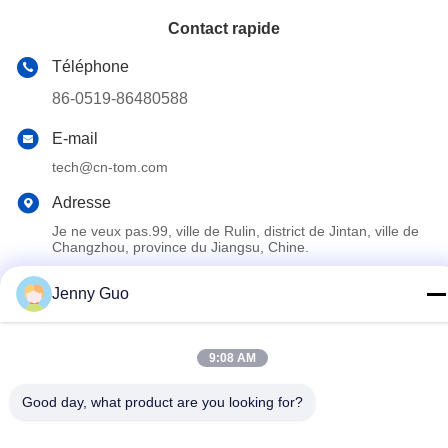
Contact rapide
Téléphone
86-0519-86480588
E-mail
tech@cn-tom.com
Adresse
Je ne veux pas.99, ville de Rulin, district de Jintan, ville de
Changzhou, province du Jiangsu, Chine.
Jenny Guo
Politique en matière de protection de la vie privée
|
Plan du site
Bonne qualité de la Chine Machine de remplissage de pesticide
9:08 AM
Fournisseur. © de Copyright 2023-2026 Jiangsu TOM Intelligent
Equipment Co., Ltd., . Tous droits réservés.
Good day, what product are you looking for?