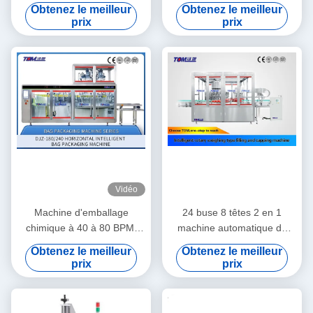
étanche à induction
carbone 8-10 tambours /
Obtenez le meilleur
Obtenez le meilleur
automatique pour bouteille
minute 5-25L
prix
prix
en verre plastique
Vidéo
Machine d'emballage
24 buse 8 têtes 2 en 1
chimique à 40 à 80 BPM,
machine automatique de
machine d'emballage
remplissage d'huile de
Obtenez le meilleur
Obtenez le meilleur
horizontale contrôlée par
lubrifiant
prix
prix
PLC