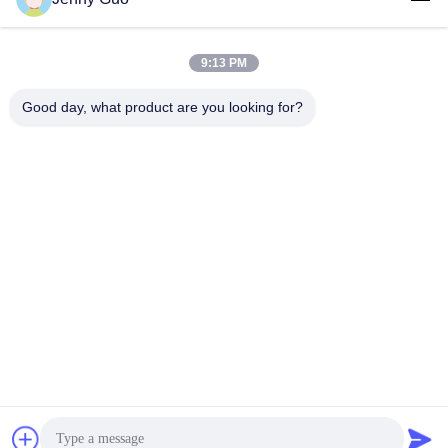
9:13 PM
Contact rapide
Good day, what product are you looking for?
Téléphone
86-0519-86480588
E-mail
tech@cn-tom.com
Adresse
Je ne veux pas.99, ville de Rulin, district de Jintan, ville de
Changzhou, province du Jiangsu, Chine.
Politique en matière de protection de la vie privée
|
Plan du site
Bonne qualité de la Chine Machine de remplissage de pesticide
Fournisseur. © de Copyright 2023-2026 Jiangsu TOM Intelligent
Equipment Co., Ltd., . Tous droits réservés.