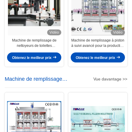
Vidéo
Vidéo
Machine de remplissage de
Machine de remplissage à piston
nettoyeurs de toilettes
à suivi avancé pour la production
écologiques de 500 ml à 3000 ml
de désinfectant pour les mains
pour le commerce de détail
Obtenez le meilleur prix
Obtenez le meilleur prix
Machine de remplissage
Vue davantage >>
désinfectante