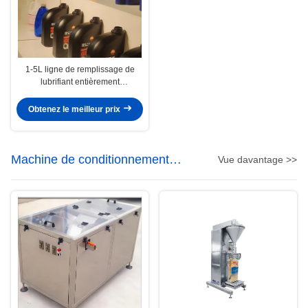
1-5L ligne de remplissage de
lubrifiant entièrement
automatique 1000-5000BPH
1000ml-5000ml
Obtenez le meilleur prix
Machine de conditionnement
Vue davantage >>
chimique