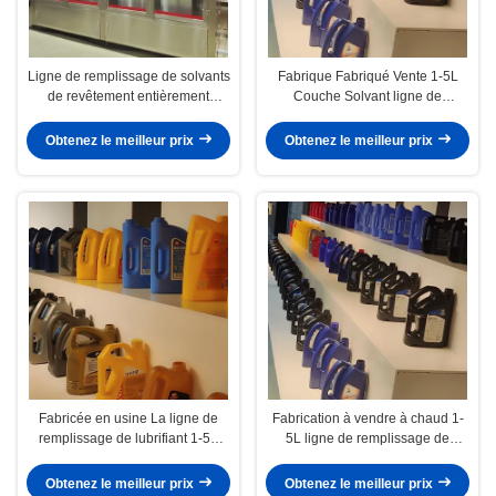
Ligne de remplissage de solvants
Fabrique Fabriqué Vente 1-5L
de revêtement entièrement
Couche Solvant ligne de
automatique avec machine de
remplissage Contrôle
couverture et d'étiquetage
entièrement automatique
Obtenez le meilleur prix
Obtenez le meilleur prix
Fabricée en usine La ligne de
Fabrication à vendre à chaud 1-
remplissage de lubrifiant 1-5L
5L ligne de remplissage de
Contrôle entièrement
lubrifiant 1000-5000BPH 1000ml-
automatique
5000ml
Obtenez le meilleur prix
Obtenez le meilleur prix