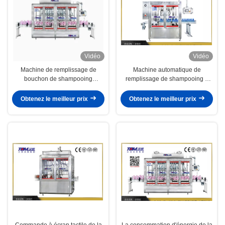
Vidéo
Vidéo
Machine de remplissage de
Machine automatique de
bouchon de shampooing
remplissage de shampooing à
chimique quotidien 100 ml-1000
grande vitesse avec
ml
consommation d'air de 400
Obtenez le meilleur prix
Obtenez le meilleur prix
L/minute
Commande à écran tactile de la
La consommation d'énergie de la