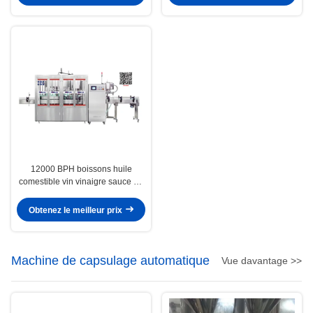
12000 BPH boissons huile
comestible vin vinaigre sauce de
soja contrôle de niveau machine
de remplissage et d'enveloppe
Obtenez le meilleur prix
Machine de capsulage automatique
Vue davantage >>