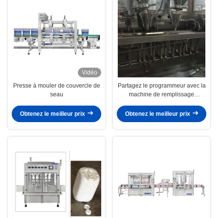
Vidéo
Presse à mouler de couvercle de
Partagez le programmeur avec la
seau
machine de remplissage
automatique pour le taux de
passage élevé
Obtenez le meilleur prix
Obtenez le meilleur prix