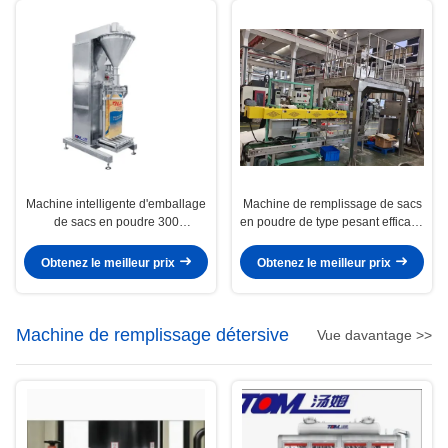
Machine intelligente d'emballage
Machine de remplissage de sacs
de sacs en poudre 300
en poudre de type pesant efficace
sacs/heure Vitesse d'emballage ±
- matériau SS304
0,2% Précision de pesage
Obtenez le meilleur prix
Obtenez le meilleur prix
Machine de remplissage détersive
Vue davantage >>