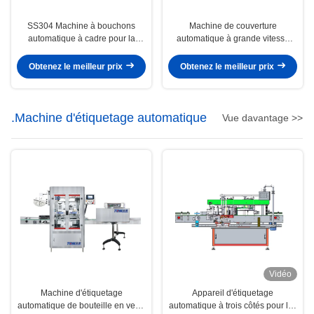
SS304 Machine à bouchons
Machine de couverture
automatique à cadre pour la
automatique à grande vitesse
production alimentaire Bouteille
Consommation d'énergie 1,5 kW
de 100 ml à 1000 ml
Pour l'industrie
Obtenez le meilleur prix
Obtenez le meilleur prix
.Machine d'étiquetage automatique
Vue davantage >>
Vidéo
Machine d'étiquetage
Appareil d'étiquetage
automatique de bouteille en verre
automatique à trois côtés pour les