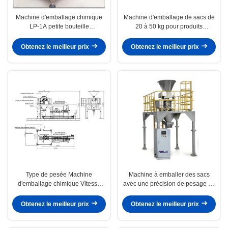
Machine d'emballage chimique
Machine d'emballage de sacs de
LP-1A petite bouteille
20 à 50 kg pour produits
déchiffreuse automatique de
agrochimiques
bouteille
Obtenez le meilleur prix
Obtenez le meilleur prix
Type de pesée Machine
Machine à emballer des sacs
d'emballage chimique Vitesse
avec une précision de pesage de
d'emballage 300 sacs/heure
±0,2% et une plage de
SS304 Matériau
remplissage de 25 kg à 50 kg
Obtenez le meilleur prix
Obtenez le meilleur prix