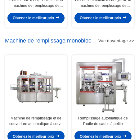
machine de remplissage de
machine de remplissage de
shampooing à consommation
shampooing efficace est de 2 kW
d'air de 400 L/minute
Taille 2000*1200*2300mm
Obtenez le meilleur prix
Obtenez le meilleur prix
Machine de remplissage monobloc
Vue davantage >>
Machine de remplissage et de
Remplissage automatique de
couverture automatique à servo
l'huile de sauce à petite
rotatif à grande vitesse GXXC
empreinte en une seule machine
Deux en un monobloc
Obtenez le meilleur prix
Obtenez le meilleur prix