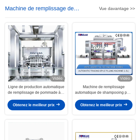
Machine de remplissage de
Vue davantage >>
shampooing
Vidéo
Vidéo
Ligne de production automatique
Machine de remplissage
de remplissage de pommade à la
automatique de shampooing pour
crème pour un fonctionnement
savon liquide et produits
précis
capillaires
Obtenez le meilleur prix
Obtenez le meilleur prix