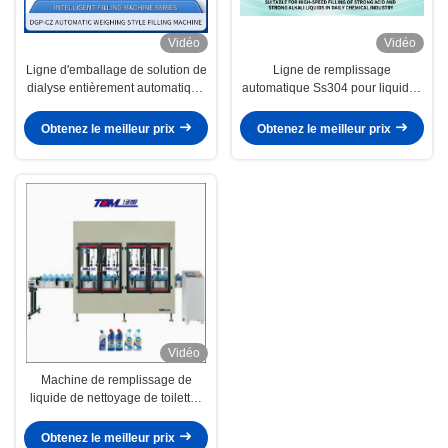
Vidéo
Vidéo
Ligne d'emballage de solution de
Ligne de remplissage
dialyse entièrement automatique
automatique Ss304 pour liquides
pour conteneurs de 5 à 30 kg
visqueux : shampooing,
revitalisant, gel douche,
Obtenez le meilleur prix
Obtenez le meilleur prix
traitement capillaire, lavage
corporel
Vidéo
Machine de remplissage de
liquide de nettoyage de toilettes
pour une production efficace
Obtenez le meilleur prix