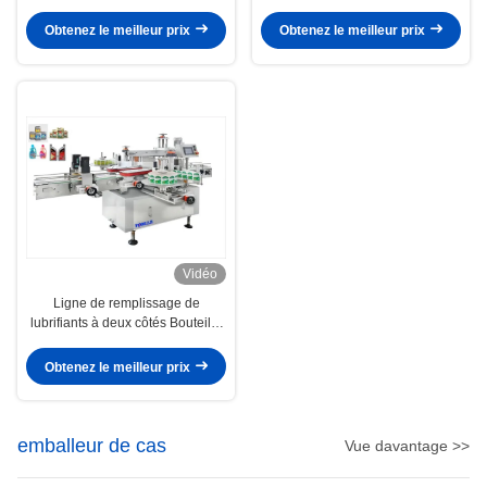
en plastique 60-120 BPM
bouteilles d'additifs de carburant
Obtenez le meilleur prix
Obtenez le meilleur prix
Vidéo
Ligne de remplissage de
lubrifiants à deux côtés Bouteille
carrée Machine d'étiquetage
adhésif automatique
Obtenez le meilleur prix
emballeur de cas
Vue davantage >>