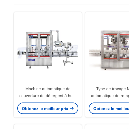
Machine automatique de
Type de traçage 
couverture de détergent à huile
automatique de remp
de pesticide de 3000-6000 BPH
d'enveloppe 20
Obtenez le meilleur prix
Obtenez le meilleu
FXX-6B