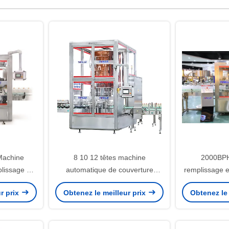
Machine
8 10 12 têtes machine
2000BPH
lissage et
automatique de couverture
remplissage e
00BPH
pompe rotative 6000BPH
acier inoxy
r prix
Obtenez le meilleur prix
Obtenez le 
u