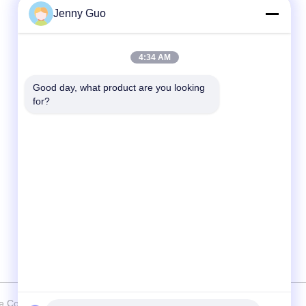
Jenny Guo
Contact rapide
4:34 AM
Téléphone
86-0519-86480588
Good day, what product are you looking 
for?
E-mail
tech@cn-tom.com
Adresse
Je ne veux pas.99, ville de Rulin, district de
Jintan, ville de Changzhou, province du
Jiangsu, Chine.
de Copyright 2023-2026 Jiangsu TOM Intelligent Equipment Co.,