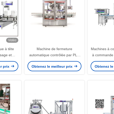
Vidéo
ue à tête
Machine de fermeture
Machines à co
sage et
automatique contrôlée par PLC
à commande P
 20L 800BPH
Servo-moteur à double tête Type
r prix
Obtenez le meilleur prix
Obtenez le 
suivant