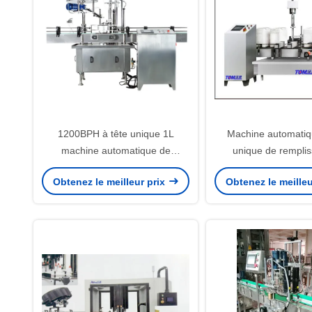
1200BPH à tête unique 1L
Machine automatiq
machine automatique de
unique de remplis
fermeture en acier inoxydable
d'enveloppe rotative
Obtenez le meilleur prix
Obtenez le meilleu
304