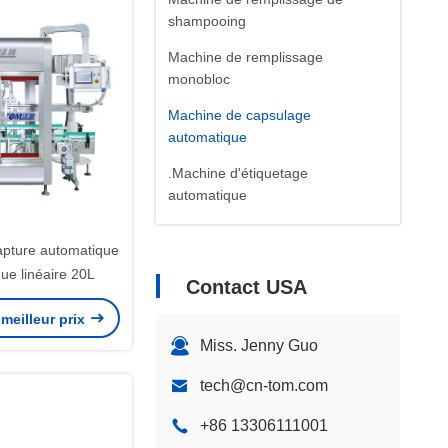
shampooing
Machine de remplissage
monobloc
Machine de capsulage
automatique
.Machine d'étiquetage
automatique
emballeur de cas
apture automatique
palette de robot
que linéaire 20L
Contact USA
meilleur prix
Miss. Jenny Guo
tech@cn-tom.com
+86 13306111001