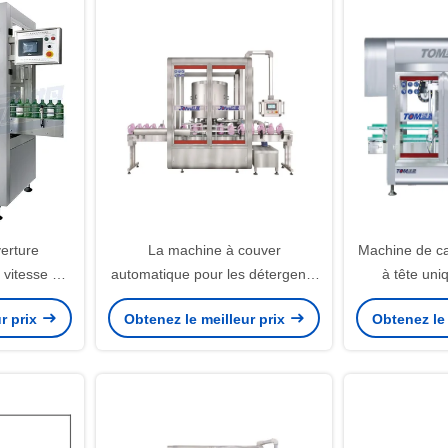
erture
La machine à couver
Machine de c
vitesse à 6
automatique pour les détergents
à tête uni
de linge 4 / 6 / 8 têtes Haute
r prix
Obtenez le meilleur prix
Obtenez le 
vitesse