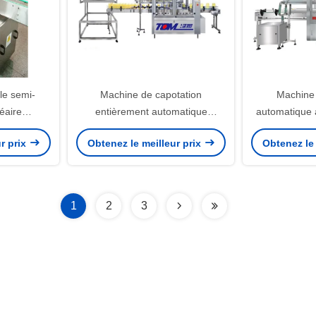
le semi-
Machine de capotation
Machine 
éaire
entièrement automatique
automatique à
lé par PLC
machine de capotation à pompe
en acie
r prix
Obtenez le meilleur prix
Obtenez le 
à commande PLC
1
2
3