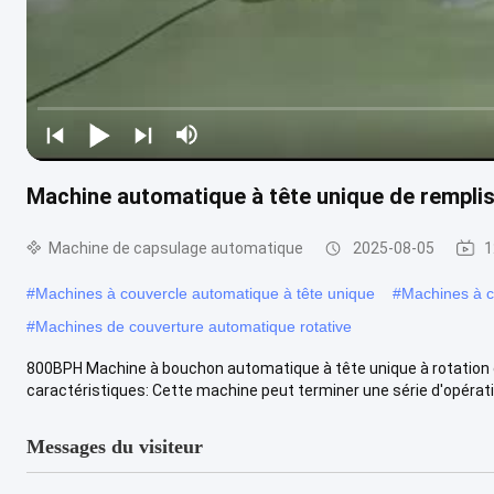
Machine automatique à tête unique de rempli
Machine de capsulage automatique
2025-08-05
1
#
Machines à couvercle automatique à tête unique
#
Machines à c
#
Machines de couverture automatique rotative
800BPH Machine à bouchon automatique à tête unique à rotation c
caractéristiques: Cette machine peut terminer une série d'opération
Messages du visiteur