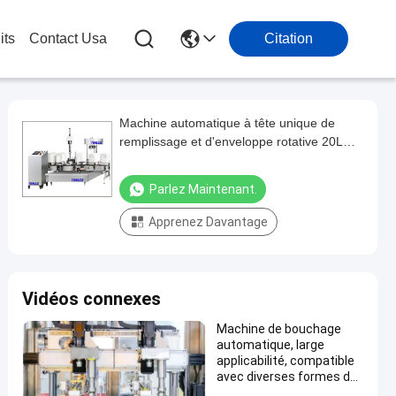
its
Contact Usa
Citation
Machine automatique à tête unique de
remplissage et d'enveloppe rotative 20L
800BPH
Parlez Maintenant.
Apprenez Davantage
Vidéos connexes
Machine de bouchage
automatique, large
applicabilité, compatible
avec diverses formes de
bouteilles et conceptions