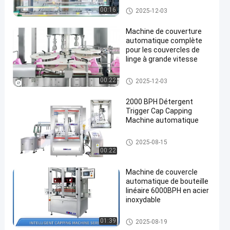
de bouchons pour une
Machine de capsulage autom
00:16
2025-12-03
production flexible
atique
Machine de couverture
automatique complète
pour les couvercles de
linge à grande vitesse
Machine de capsulage autom
00:22
2025-12-03
atique
2000 BPH Détergent
Trigger Cap Capping
Machine automatique
Machine de capsulage autom
2025-08-15
atique
00:22
Machine de couvercle
automatique de bouteille
linéaire 6000BPH en acier
inoxydable
Machine de capsulage autom
01:39
2025-08-19
atique