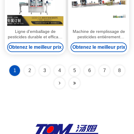
Ligne d'emballage de
Machine de remplissage de
pesticides durable et efficace
pesticides entièrement
avec construction en acier
automatique de 3 kW avec
Obtenez le meilleur prix
Obtenez le meilleur prix
inoxydable
une ouverture minimale de
bouteille de 22 millimètres ou
plus
1
2
3
4
5
6
7
8