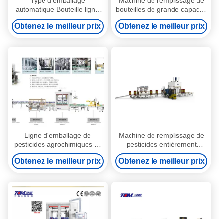
Type d'emballage
Machine de remplissage de
automatique Bouteille ligne
bouteilles de grande capacité
d'emballage de pesticide
ligne d'emballage de
Obtenez le meilleur prix
Obtenez le meilleur prix
Taille 2000*1200*2300mm
pesticides 50-1000 ml
Ligne d'emballage de
Machine de remplissage de
pesticides agrochimiques 1-
pesticides entièrement
5L 600-3000CPH
automatique avec une
Obtenez le meilleur prix
Obtenez le meilleur prix
précision de ± 0,5% et
assistance technique en
ligne/hors ligne