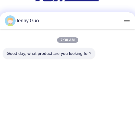
Réseaux sociaux
Jenny Guo
7:30 AM
Contact rapide
Good day, what product are you looking for?
Téléphone
86-0519-86480588
E-mail
tech@cn-tom.com
Adresse
Je ne veux pas.99, ville de Rulin, district de Jintan, ville de
Changzhou, province du Jiangsu, Chine.
Politique en matière de protection de la vie privée
|
Plan du site