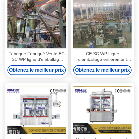
Fabrique Fabriqué Vente EC
CE SC WP Ligne
SC WP ligne d'emballage
d'emballage entièrement
entièrement automatique de
automatique de pesticides
Obtenez le meilleur prix
Obtenez le meilleur prix
pesticides pour l'emballage
pour bouteille agro-chimique
de sacs
100ml-1L