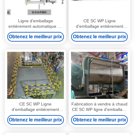
Ligne d'emballage
CE SC WP Ligne
entièrement automatique de
d'emballage entièrement
pesticides pour bouteille
automatique de pesticides
Obtenez le meilleur prix
Obtenez le meilleur prix
agrochimique 100ml-1L
pour bouteille agro-chimique
100ml-1L
CE SC WP Ligne
Fabrication à vendre à chaud
d'emballage entièrement
CE SC WP ligne d'emballage
automatique de pesticides
de pesticides entièrement
Obtenez le meilleur prix
Obtenez le meilleur prix
pour l'emballage des sacs
automatique pour
l'emballage de sacs