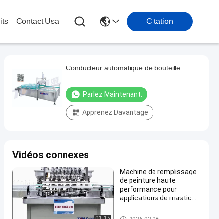
its
Contact Usa
Citation
Conducteur automatique de bouteille
Parlez Maintenant.
Apprenez Davantage
Vidéos connexes
Machine de remplissage
de peinture haute
performance pour
applications de mastic
mural
Machine de conditionnement c
01:15