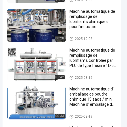
2026-02-06
himique
Machine automatique de
remplissage de
lubrifiants chimiques
pour l'industrie
Machine de conditionnement c
00:28
2025-12-03
himique
Machine automatique de
remplissage de
lubrifiants contrôlée par
PLC de type linéaire 1L-5L
Machine de remplissage de lu
01:42
2025-08-16
brifiant
Machine automatique d'
emballage de poudre
chimique 15 sacs / min
Machine d' emballage de
poche de granules
Machine de conditionnement c
00:33
2025-08-19
himique