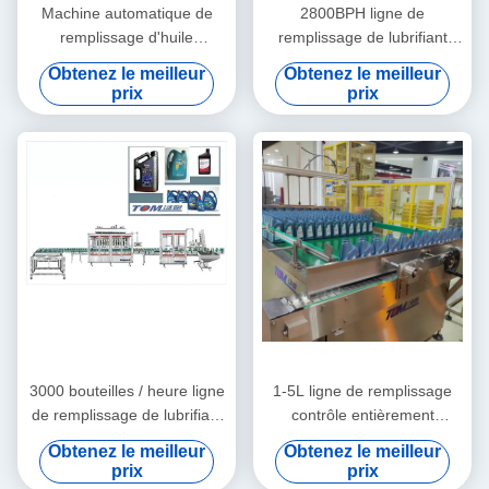
Machine automatique de
2800BPH ligne de
remplissage d'huile
remplissage de lubrifiant
lubrifiante de 60 à 200 kg 20
PLC contrôlée pesée
Obtenez le meilleur
Obtenez le meilleur
barils / heure
machine de remplissage 1-
prix
prix
5L
3000 bouteilles / heure ligne
1-5L ligne de remplissage
de remplissage de lubrifiant
contrôle entièrement
1L-5L SUS 304
automatique avec couvercle
Obtenez le meilleur
Obtenez le meilleur
et emballeur de boîtier
prix
prix