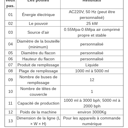
veux
Les postes
Résultats
pas.
AC220V; 50 Hz (peut être
01
Énergie électrique
personnalisé)
02
Le pouvoir
25 kW
0.55Mpa-0.6Mpa air comprimé
03
Source d'air
propre et stable
Diamètre de la bouteille
04
personnalisé
(minimum)
05
Diamètre du flacon
personnalisé
06
Hauteur du flacon
personnalisé
07
Produit de remplissage
Liquide
08
Plage de remplissage
1000 ml à 5000 ml
Nombre de buses de
09
12
remplissage
Nombre de têtes de
10
1
couvercle
1000 ml à 3000 bph; 5000 ml à
11
Capacité de production
2000 bph
12
Poids de la machine
environ 3000Kg
Dimension de la ligne (L
Pour les appareils à commande
13
× W × H)
numérique