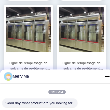
Ligne de remplissage de
Ligne de remplissage de
solvants de revêtement
solvants de revêtement
Contrôle entièrement
entièrement automatique
Merry Ma
Obtenez le meilleur
Obtenez le meilleur
automatique avec couvercle
avec machine de couverture
prix
prix
et palettiseur ABB
et d'étiquetage
1:10 AM
Good day, what product are you looking for?