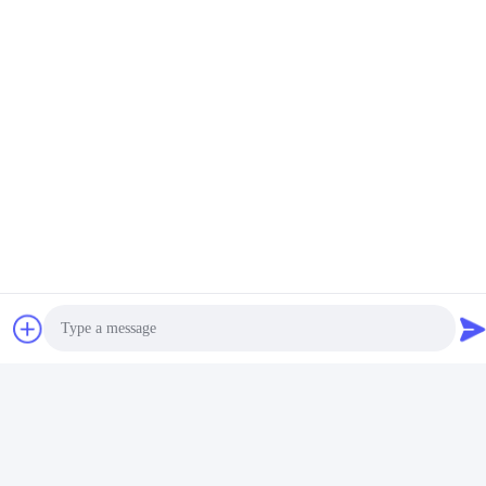
Réseaux sociaux
Contact rapide
Téléphone
86-0519-86480588
E-mail
tech@cn-tom.com
Adresse
Je ne veux pas.99, ville de Rulin, district de Jintan, ville de
Changzhou, province du Jiangsu, Chine.
Photo