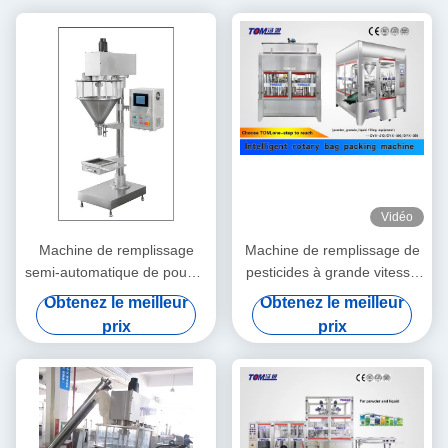
Vidéo
Machine de remplissage
Machine de remplissage de
semi-automatique de poudre
pesticides à grande vitesse
de pesticide de 220 V pour
rotative Machine
Obtenez le meilleur
Obtenez le meilleur
sac de 10 à 500 g
automatique de remplissage
prix
prix
et de scellage de poudre