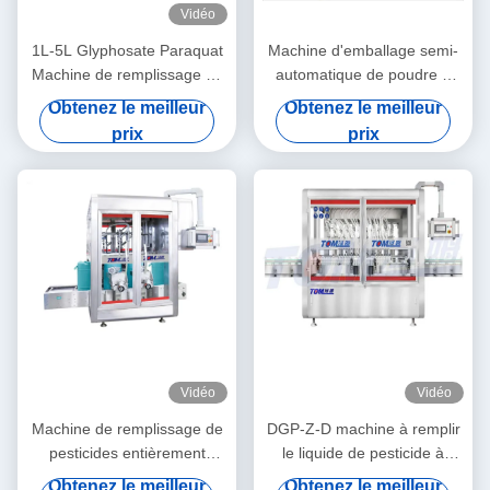
Vidéo
1L-5L Glyphosate Paraquat
Machine d'emballage semi-
Machine de remplissage de
automatique de poudre à
pesticides liquides
granulés 5 sacs / min
Obtenez le meilleur
Obtenez le meilleur
entièrement automatique de
prix
prix
type linéaire
Vidéo
Vidéo
Machine de remplissage de
DGP-Z-D machine à remplir
pesticides entièrement
le liquide de pesticide à
automatique contrôlée par
piston entièrement
Obtenez le meilleur
Obtenez le meilleur